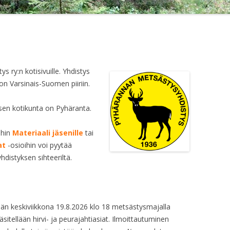
EETTINEN METSÄSTYS
 ry:n kotisivuille. Yhdistys
n Varsinais-Suomen piiriin.
sen kotikunta on Pyhäranta.
ihin
Materiaali jäsenille
tai
at
-osioihin voi pyytää
hdistyksen sihteeriltä.
än keskiviikkona 19.8.2026 klo 18 metsästysmajalla
itellään hirvi- ja peurajahtiasiat. Ilmoittautuminen