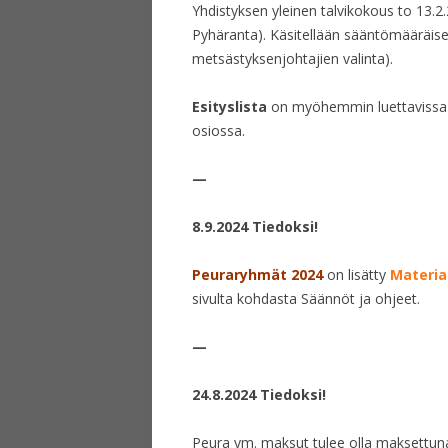
Yhdistyksen yleinen talvikokous to 13.
Pyhäranta). Käsitellään sääntömääräise
metsästyksenjohtajien valinta).
Esityslista
on myöhemmin luettavissa 
osiossa.
—
8.9.2024 Tiedoksi!
Peuraryhmät 2024
on lisätty
Materiaa
sivulta kohdasta Säännöt ja ohjeet.
—
24.8.2024 Tiedoksi!
Peura ym. maksut tulee olla maksettuna