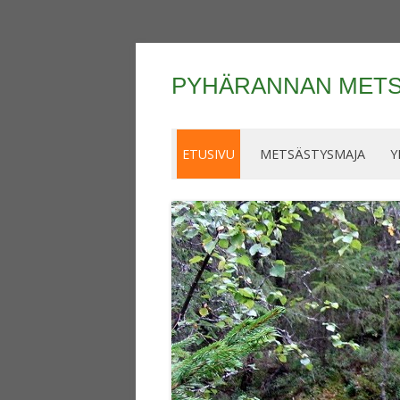
PYHÄRANNAN METS
ETUSIVU
METSÄSTYSMAJA
Y
METSÄSTYSMAJA
HISTORIA
AMPUMARATA
IN ENGLISH