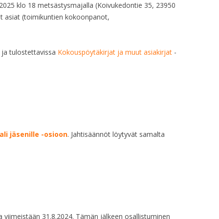
2.2025 klo 18 metsästysmajalla (Koivukedontie 35, 23950
t asiat (toimikuntien kokoonpanot,
ja tulostettavissa
Kokouspöytäkirjat ja muut asiakirjat
-
li jäsenille -osioon
. Jahtisäännöt löytyvät samalta
 viimeistään 31.8.2024. Tämän jälkeen osallistuminen