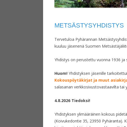
METSÄSTYSYHDISTYS
Tervetuloa Pyhärannan Metsästysyhdistys
kuuluu jäsenenä Suomen Metsästäjäliito
Yhdist
ys on perustettu vuonna 1936 ja 
Huom!
Yhdistyksen jäsenille tarkoitettu
Kokouspöytäkirjat ja muut asiakirj
salasanan verkkosivustovastaavilta tai y
4.8.2026 Tiedoksi!
Yhdistyksen ylimääräinen kokous pidetä
(Koivukedontie 35, 23950 Pyhäranta). Käs