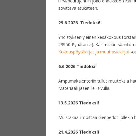
hirvi/peurajahtiin joko ennakkoon Kai 
sovittava etukäteen.
29.6.2026 Tiedoksi!
Yhdistyksen yleinen kesäkokous torstai
23950 Pyhäranta). Käsitellään sääntömäär
Kokouspöytäkirjat ja muut asiakirjat
-o
6.6.2026 Tiedoksi!
Ampumakalenteriin tullut muutoksia haul
Materiaali jäsenille -sivulla.
13.5.2026 Tiedoksi!
Muistakaa ilmoittaa pienpedot jollekin h
21.4.2026 Tiedoksi!