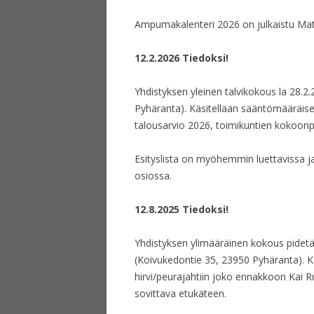
Ampumakalenteri 2026 on julkaistu Materi
12.2.2026 Tiedoksi!
Yhdistyksen yleinen talvikokous la 28.
Pyhäranta). Käsitellään sääntömääräise
talousarvio 2026, toimikuntien kokoonp
Esityslista on myöhemmin luettavissa j
osiossa.
12.8.2025 Tiedoksi!
Yhdistyksen ylimääräinen kokous pidetä
(Koivukedontie 35, 23950 Pyhäranta). Käs
hirvi/peurajahtiin joko ennakkoon Kai 
sovittava etukäteen.