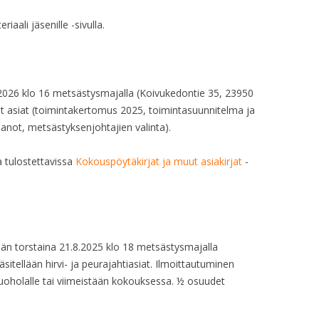
aali jäsenille -sivulla.
2.2026 klo 16 metsästysmajalla (Koivukedontie 35, 23950
t asiat (toimintakertomus 2025, toimintasuunnitelma ja
anot, metsästyksenjohtajien valinta).
a tulostettavissa
Kokouspöytäkirjat ja muut asiakirjat
-
än torstaina 21.8.2025 klo 18 metsästysmajalla
itellään hirvi- ja peurajahtiasiat. Ilmoittautuminen
Ruoholalle tai viimeistään kokouksessa. ½ osuudet