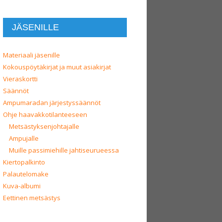
JÄSENILLE
Materiaali jäsenille
Kokouspöytäkirjat ja muut asiakirjat
Vieraskortti
Säännöt
Ampumaradan järjestyssäännöt
Ohje haavakkotilanteeseen
Metsästyksenjohtajalle
Ampujalle
Muille passimiehille jahtiseurueessa
Kiertopalkinto
Palautelomake
Kuva-albumi
Eettinen metsästys