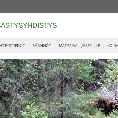
ÄSTYSYHDISTYS
Siirry
sisältöön
HTEYSTIEDOT
SÄÄNNÖT
MATERIAALI JÄSENILLE
KOIR
HALLITUS
SÄÄNNÖT
MATERIAALI JÄSENILLE
KOIR
JAOSTOT
JULKAISUT
AMPUMARADAN
KOKOUSPÖYTÄKIRJAT JA MUUT
JÄLKI
JÄRJESTYSSÄÄNNÖT
ASIAKIRJAT
PALAUTELOMAKE
MEJÄ-TAPAHTUMA 2017
OHJE HAAVAKKOTILANTEESEEN
VIERASKORTTI
METSÄSTYKSENJOH
JÄSENEKSI YHDISTYKSEEN
HISTORIIKKI 1936-2016
KIERTOPALKINTO
AMPUJALLE
PERHEPÄIVÄ 2016
KUVA-ALBUMI
MUILLE PASSIMIEHI
PERHEPÄIVÄ 2014
JAHTISEURUEESSA