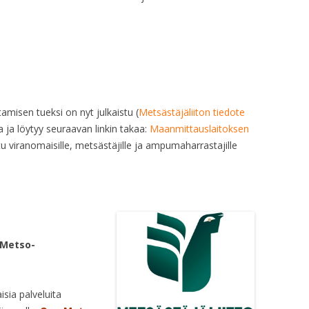
tamisen tueksi on nyt julkaistu (
Metsästäjäliiton tiedote
a ja löytyy seuraavan linkin takaa:
Maanmittauslaitoksen
u viranomaisille, metsästäjille ja ampumaharrastajille
Metso-
isia palveluita