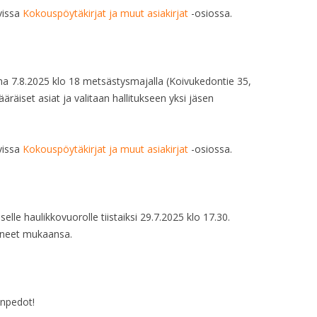
avissa
Kokouspöytäkirjat ja muut asiakirjat
-osiossa.
na 7.8.2025 klo 18 metsästysmajalla (Koivukedontie 35,
räiset asiat ja valitaan hallitukseen yksi jäsen
avissa
Kokouspöytäkirjat ja muut asiakirjat
-osiossa.
elle haulikkovuorolle tiistaiksi 29.7.2025 klo 17.30.
lineet mukaansa.
enpedot!