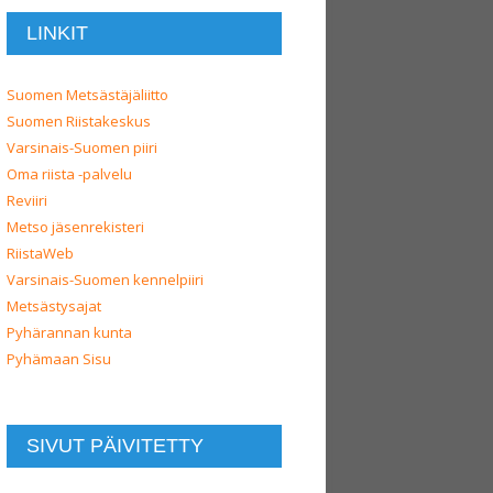
LINKIT
Suomen Metsästäjäliitto
Suomen Riistakeskus
Varsinais-Suomen piiri
Oma riista -palvelu
Reviiri
Metso jäsenrekisteri
RiistaWeb
Varsinais-Suomen kennelpiiri
Metsästysajat
Pyhärannan kunta
Pyhämaan Sisu
SIVUT PÄIVITETTY