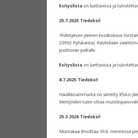
Esityslista
on luettavissa ja tulostett
25.7.2025 Tiedoksi!
Yhdistyksen yleinen kesäkokous torstai
23950 Pyhäranta). Käsitellään sääntömää
puuttuvan paikalle.
Esityslista
on luettavissa ja tulostett
8.7.2025 Tiedoksi!
Haulikkoammunta on siirretty RSA:n yleis
Menijöiden tulee ottaa muistiinpanovä
25.3.2026 Tiedoksi!
Muistakaa ilmoittaa 30.6. mennessä pi