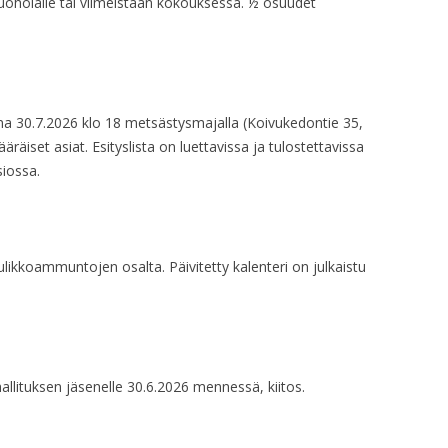
Ruoholalle tai viimeistään kokouksessa. ½ osuudet
na 30.7.2026 klo 18 metsästysmajalla (Koivukedontie 35,
äiset asiat. Esityslista on luettavissa ja tulostettavissa
siossa.
ikkoammuntojen osalta. Päivitetty kalenteri on julkaistu
allituksen jäsenelle 30.6.2026 mennessä, kiitos.