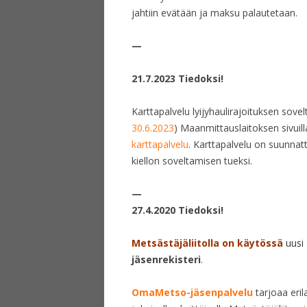
jahtiin evätään ja maksu palautetaan.
—
21.7.2023 Tiedoksi!
Karttapalvelu lyijyhaulirajoituksen sovel
30.6.2023
) Maanmittauslaitoksen sivuill
karttapalvelu
. Karttapalvelu on suunnatt
kiellon soveltamisen tueksi.
—
27.4.2020
Tiedoksi!
Metsästäjäliitolla on käytössä
uusi
jäsenrekisteri
.
OmaMetso-jäsenpalvelu
tarjoaa erila